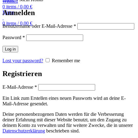
Wishlist
0
items
/
0,00
€
Anmelden
Menu
0
items
/
0,00
€
Benutzername oder E-Mail-Adresse
*
Password
*
Log in
Lost your password?
Remember me
Registrieren
E-Mail-Adresse
*
Ein Link zum Erstellen eines neuen Passworts wird an deine E-
Mail-Adresse gesendet.
Deine personenbezogenen Daten werden für die Verbesserung
deiner Erfahrung mit dieser Website benutzt, um den Zugang zu
deinem Konto zu verwalten und für weitere Zwecke, die in unserer
Datenschutzerklärung
beschrieben sind.