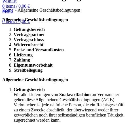
Wishlist
0
items
/
0,00
€
Home
»
Allgemeine Geschäftsbedingungen
Menu
Allgemeine Geschäftsbedingungen
0
items
/
0,00
€
Geltungsbereich
Vertragspartner
Vertragsschluss
Widerrufsrecht
Preise und Versandkosten
Lieferung
Zahlung
Eigentumsvorbehalt
Streitbeilegung
Allgemeine Geschäftsbedingungen
Geltungsbereich
Für alle Lieferungen von
Snakeartfashion
an Verbraucher
gelten diese Allgemeinen Geschäftsbedingungen (AGB).
Verbraucher ist jede natürliche Person, die ein Rechtsgeschäft
zu einem Zwecke abschließt, der überwiegend weder ihrer
gewerblichen noch ihrer selbstständigen beruflichen Tätigkeit
zugerechnet werden kann.