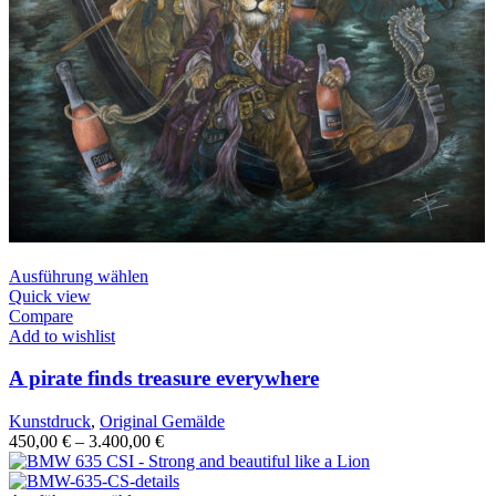
Ausführung wählen
Quick view
Compare
Add to wishlist
A pirate finds treasure everywhere
Kunstdruck
,
Original Gemälde
450,00
€
–
3.400,00
€