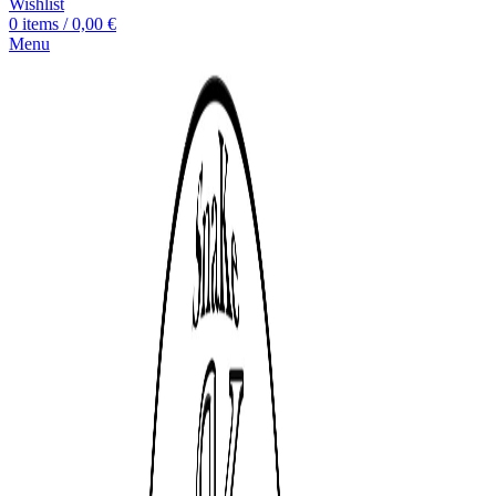
Wishlist
0
items
/
0,00
€
Menu