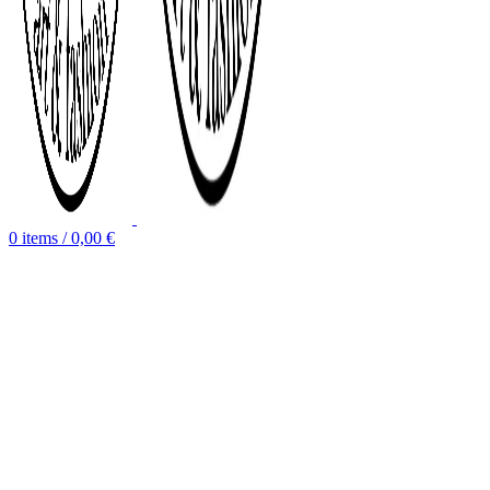
0
items
/
0,00
€