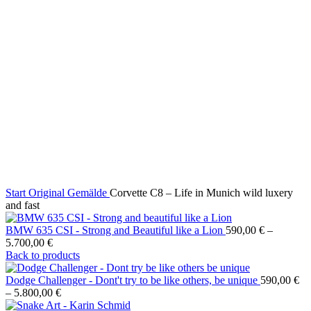
Click to enlarge
Start
Original Gemälde
Corvette C8 – Life in Munich wild luxery
and fast
BMW 635 CSI - Strong and Beautiful like a Lion
590,00
€
–
5.700,00
€
Back to products
Dodge Challenger - Dont't try to be like others, be unique
590,00
€
–
5.800,00
€