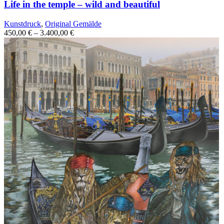
Life in the temple – wild and beautiful
Kunstdruck
,
Original Gemälde
450,00
€
–
3.400,00
€