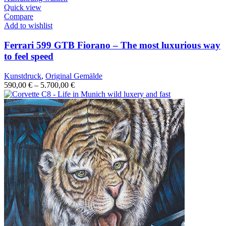
Quick view
Compare
Add to wishlist
Ferrari 599 GTB Fiorano – The most luxurious way
to feel speed
Kunstdruck
,
Original Gemälde
590,00
€
–
5.700,00
€