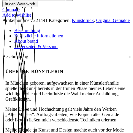
In den Warenkorb
Compare
Add to wishlist
Artikelnummer:
221491
Kategorien:
Kunstdruck
,
Original Gemälde
Beschreibung
Zusätzliche Informationen
About brand
Lieferzeiten & Versand
Beschreibung
ÜBER DIE KÜNSTLERIN
In München geboren, aufgewachsen in einer Künstlerfamilie
spielte die Kunst bereits in der frühen Phase meines Lebens eine
wichtige Rolle und beeinflußte die Wahl meiner Ausbildung,
Grafikdesign.
Meine Liebe und Hochachtung galt viele Jahre den Werken
„Alter Meister“. Auftragsarbeiten, wie Kopien alter Gemälde
oder Ikonen ließen mich verschiedenste Techniken erlernen.
Meine Freude an Kunst und Design machte auch vor der Mode