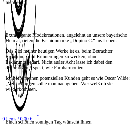
nicht Halt.
Extravagante Modekreationen, angelehnt an unsere bayerische
Heimat, riefen die Fashionmarke „Dopino C.“ ins Leben.
Das Ziel meiner heutigen Werke ist es, beim Betrachter
Emotionen und Erinnerungen zu wecken, ohne
Erklärungsbedarf. Nicht außer Acht lasse ich dabei den
dekorativen Aspekt, wie Farbharmonien.
Ich hoffe meinen potenziellen Kunden geht es wie Oscar Wilde:
„Versuchungen sollte man nachgeben. Wer weiß ob sie
wiederkommen.
0
items
/
0,00
€
Einen schönen sonnigen Tag wünscht Ihnen