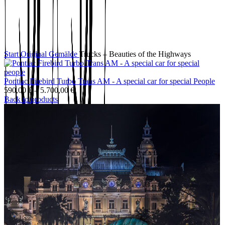
Click to enlarge
Start
Original Gemälde
Trucks – Beauties of the Highways
Pontiac Firebird Turbo Trans AM - A special car for special People
590,00
€
–
5.700,00
€
Back to products