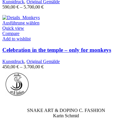
Kunstdruck
,
Original Gemälde
590,00
€
–
5.700,00
€
Ausführung wählen
Quick view
Compare
Add to wishlist
Celebration in the temple – only for monkeys
Kunstdruck
,
Original Gemälde
450,00
€
–
3.700,00
€
SNAKE ART & DOPINO C. FASHION
Karin Schmid