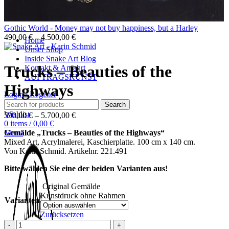
Gothic World - Money may not buy happiness, but a Harley
490,00
€
–
4.500,00
€
Home
Unser Shop
Inside Snake Art Blog
Trucks – Beauties of the
Kontakt & Anfahrt
AUFTRAGSKUNST
Highways
Login / Register
Search
Wishlist
590,00
€
–
5.700,00
€
0
items
/
0,00
€
Gemälde „Trucks – Beauties of the Highways“
Menu
Mixed Art, Acrylmalerei, Kaschierplatte. 100 cm x 140 cm.
Von Karin Schmid. Artikelnr. 221.491
Bitte wählen Sie eine der beiden Varianten aus!
Original Gemälde
Kunstdruck ohne Rahmen
Varianten
Zurücksetzen